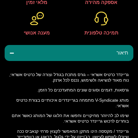
אספקה מהירה
מלאי זמין
תמיכה טלפונית
מענה אנושי
תיאור
גריינדר כרטיס אשראי – גורס מתכת בגודל וצורה של כרטיס אשראי,
נוח מאוד לנשיאה ולשימוש, נכנס לכל ארנק.
גרסאות, דגמים וסוגים שונים המתעדכנים כל הזמן.
מותג V-Syndicate מתמחה בגריינדרים איכותיים בצורת כרטיס
אשראי.
שימו לב להיזהר מחיקויים וחפשו את הלוגו של המותג כאשר אתם
בוחרים לרכוש גריינדר כרטיס אשראי.
גריינדר / מקססה הינו מתקן המאפשר לקצוץ פרחי קנאביס ככה
שיוכלו לשמש לעישון, בג'ויינט על ידי גלגול, בבאנג או בוופורייזר.