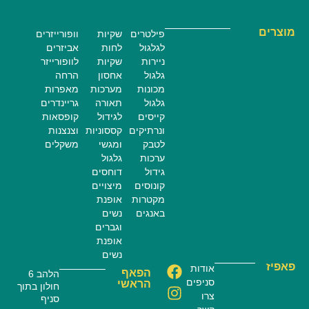
מוצרים
פילטרים
שקיות
וופורייזרים
לגלגול
לחות
אביזרים
ניירות
שקיות
לוופורייזר
גלגול
אחסון
הרחה
מכונות
מערכות
מאפרות
גלגול
תאורה
גריינדרים
קייסים
לגידול
קופסאות
ונרתיקים
קססוניות
וצנצנות
לטבק
ומגשי
משקלים
ערכות
גלגול
גידול
דוחסים
קונוסים
מיצויים
מקטרות
אופנת
באנגים
נשים
וגברים
אופנת
נשים
פאפיז
אודות
הפאף
הלהב 6
סניפים
הראשי
חולון בתוך
צרו
סניף