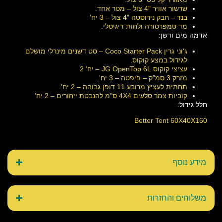
שרשור אוויר "4 צול – מטר אחד.
בנד – חבק נירוסטה "4 צול – 3 יח'
מד טמפרטורה ולחות דיגיטלי.
אדמה מים ודשן:
ג'וני גרין Coco Starter Pack – סט דשנים מינרלי מושלם
לגידול במצע קוקוס.
עציצי קוקוס JG OpenTop 6L – יח' 2
מזרק 3 סמ"ק – פיפטה – 3 יח'.
תחתית לעציץ מרובע 11 דופן גבוהה – 2 יח'.
קוביות צמר סלעים 4X4 ס"מ להנבטת ייחורים – 2 יח'
חלל גידול:
Better Tent 60X40X160
מידע נוסף
משלוחים והחזרות