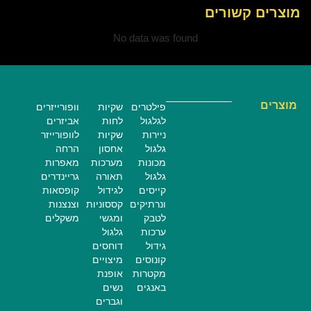
מוצרים קשורים
No data was found
מוצרים
פילטרים
שקיות
וופורייזרים
לגלגול
לחות
אביזרים
ניירות
שקיות
לוופורייזר
גלגול
אחסון
הרחה
מכונות
מערכות
מאפרות
גלגול
תאורה
גריינדרים
קייסים
לגידול
קופסאות
ונרתיקים
קססוניות
וצנצנות
לטבק
ומגשי
משקלים
ערכות
גלגול
גידול
דוחסים
קונוסים
מיצויים
מקטרות
אופנת
באנגים
נשים
וגברים