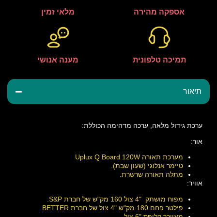
אספקה מהירה
מלאי זמין
תמיכה טלפונית
מענה אנושי
תיאור
ערכת גידול מלאה, ערכה מדהימה הכוללת:
אור:
מערכת תאורה Uplux Q Board 120W
טיימר אנלוגי (שעון שבת).
מתלה תאורה שרשרת.
אוויר:
מפוח מושתק "4 צול 160 מק"ש של חברת S&P.
פילטר פחם 180 מק"ש "4 צול של חברת BETTER.
מאוורר קליפס "6 צול.