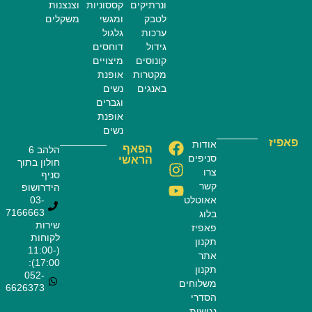
ונרתיקים
קססוניות
וצנצנות
לטבק
ומגשי
משקלים
ערכות
גלגול
גידול
דוחסים
קונוסים
מיצויים
מקטרות
אופנת
באנגים
נשים
וגברים
אופנת
נשים
פאפיז
אודות
הפאף
הלהב 6
סניפים
הראשי
חולון בתוך
צרו
סניף
קשר
הידרושופ
אאוטלט
03-
7166663
בלוג
שירות
פאפיז
לקוחות
תקנון
(11:00-
אתר
17:00):
תקנון
052-
משלוחים
6626373
הסדרי
נגישות