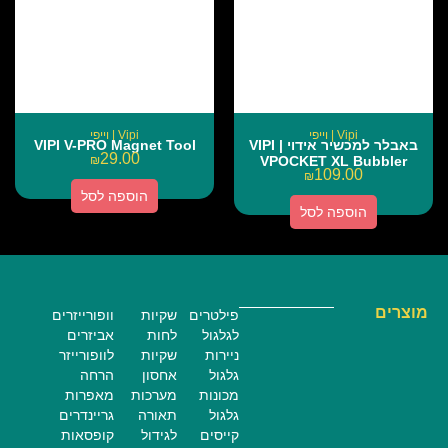
Vipi | וייפי
Vipi | וייפי
באבלר למכשיר אידוי | VIPI
VIPI V-PRO Magnet Tool
29.00
₪
VPOCKET XL Bubbler
109.00
₪
הוספה לסל
הוספה לסל
מוצרים
פילטרים
שקיות
וופורייזרים
לגלגול
לחות
אביזרים
ניירות
שקיות
לוופורייזר
גלגול
אחסון
הרחה
מכונות
מערכות
מאפרות
גלגול
תאורה
גריינדרים
קייסים
לגידול
קופסאות