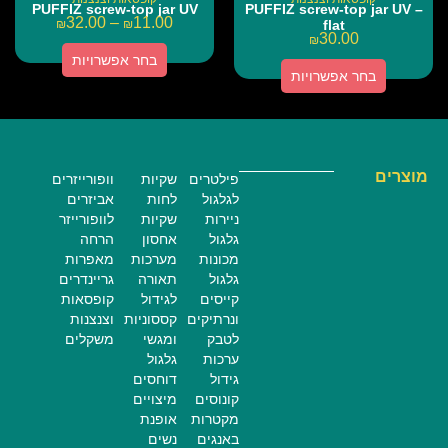
PUFFIZ screw-top jar UV
PUFFIZ screw-top jar UV –
32.00
–
11.00
₪
₪
flat
30.00
₪
בחר אפשרויות
בחר אפשרויות
מוצרים
פילטרים
שקיות
וופורייזרים
לגלגול
לחות
אביזרים
ניירות
שקיות
לוופורייזר
גלגול
אחסון
הרחה
מכונות
מערכות
מאפרות
גלגול
תאורה
גריינדרים
קייסים
לגידול
קופסאות
ונרתיקים
קססוניות
וצנצנות
לטבק
ומגשי
משקלים
ערכות
גלגול
גידול
דוחסים
קונוסים
מיצויים
מקטרות
אופנת
באנגים
נשים