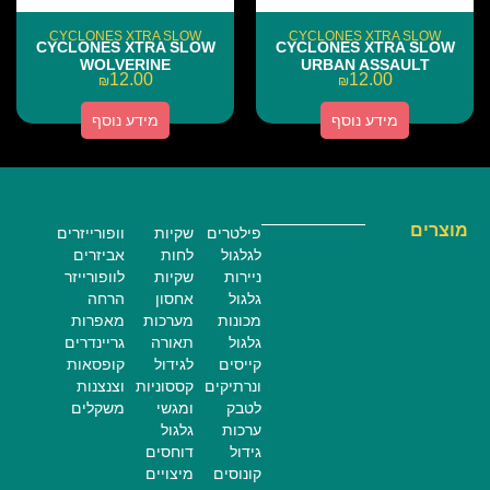
CYCLONES XTRA SLOW
CYCLONES XTRA SLOW
CYCLONES XTRA SLOW
CYCLONES XTRA SLOW
WOLVERINE
URBAN ASSAULT
12.00
12.00
₪
₪
מידע נוסף
מידע נוסף
מוצרים
פילטרים
שקיות
וופורייזרים
לגלגול
לחות
אביזרים
ניירות
שקיות
לוופורייזר
גלגול
אחסון
הרחה
מכונות
מערכות
מאפרות
גלגול
תאורה
גריינדרים
קייסים
לגידול
קופסאות
ונרתיקים
קססוניות
וצנצנות
לטבק
ומגשי
משקלים
ערכות
גלגול
גידול
דוחסים
קונוסים
מיצויים