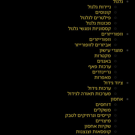
גלגול
ניירות גלגול
קונוסים
פילטרים לגלגול
מכונות גלגול
קססוניות ומגשי גלגול
וופורייזרים
וופורייזרים
אביזרים לוופורייזר
מוצרי עישון
מקטרות
באנגים
ערכות פאף
גריינדרים
מאפרות
ציוד גידול
ערכות גידול
מערכות תאורה לגידול
אחסון
דוחסים
משקלים
קייסים ונרתיקים לטבק
מיצויים
שקיות אחסון
קופסאות וצנצנות