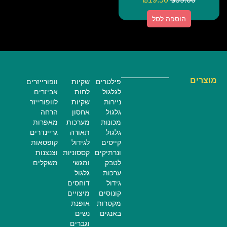
₪
₪
הוספה לסל
מוצרים
פילטרים
שקיות
וופורייזרים
לגלגול
לחות
אביזרים
ניירות
שקיות
לוופורייזר
גלגול
אחסון
הרחה
מכונות
מערכות
מאפרות
גלגול
תאורה
גריינדרים
קייסים
לגידול
קופסאות
ונרתיקים
קססוניות
וצנצנות
לטבק
ומגשי
משקלים
ערכות
גלגול
גידול
דוחסים
קונוסים
מיצויים
מקטרות
אופנת
באנגים
נשים
וגברים