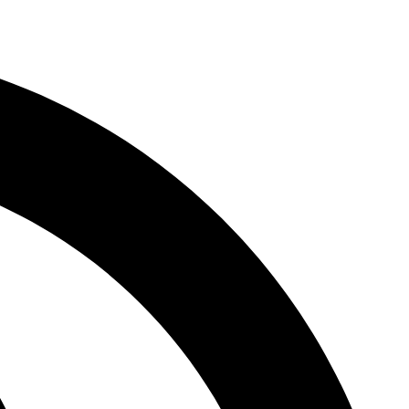
דלג
לתוכן