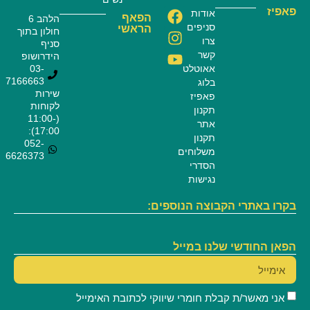
פאפיז
אודות
הפאף
הלהב 6
סניפים
הראשי
חולון בתוך
צרו
סניף
קשר
הידרושופ
אאוטלט
03-
7166663
בלוג
שירות
פאפיז
לקוחות
תקנון
(11:00-
אתר
17:00):
תקנון
052-
משלוחים
6626373
הסדרי
נגישות
בקרו באתרי הקבוצה הנוספים:
הפאן החודשי שלנו במייל
אני מאשר/ת קבלת חומרי שיווקי לכתובת האימייל