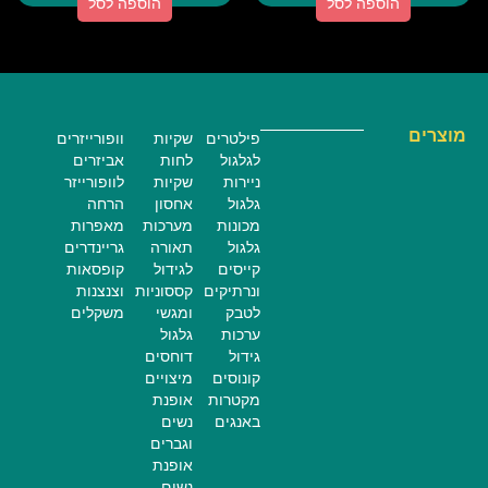
הוספה לסל
הוספה לסל
מוצרים
פילטרים
שקיות
וופורייזרים
לגלגול
לחות
אביזרים
ניירות
שקיות
לוופורייזר
גלגול
אחסון
הרחה
מכונות
מערכות
מאפרות
גלגול
תאורה
גריינדרים
קייסים
לגידול
קופסאות
ונרתיקים
קססוניות
וצנצנות
לטבק
ומגשי
משקלים
ערכות
גלגול
גידול
דוחסים
קונוסים
מיצויים
מקטרות
אופנת
באנגים
נשים
וגברים
אופנת
נשים