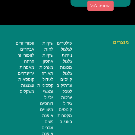
הוספה לסל
מוצרים
פילטרים
שקיות
וופורייזרים
לגלגול
לחות
אביזרים
ניירות
שקיות
לוופורייזר
גלגול
אחסון
הרחה
מכונות
מערכות
מאפרות
גלגול
תאורה
גריינדרים
קייסים
לגידול
קופסאות
ונרתיקים
קססוניות
וצנצנות
לטבק
ומגשי
משקלים
ערכות
גלגול
גידול
דוחסים
קונוסים
מיצויים
מקטרות
אופנת
באנגים
נשים
וגברים
אופנת