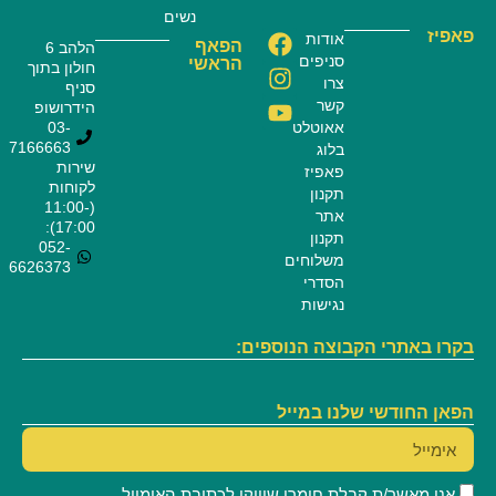
נשים
פאפיז
אודות
הפאף
הלהב 6
סניפים
הראשי
חולון בתוך
צרו
סניף
קשר
הידרושופ
אאוטלט
03-
7166663
בלוג
שירות
פאפיז
לקוחות
תקנון
(11:00-
אתר
17:00):
תקנון
052-
משלוחים
6626373
הסדרי
נגישות
בקרו באתרי הקבוצה הנוספים:
הפאן החודשי שלנו במייל
אני מאשר/ת קבלת חומרי שיווקי לכתובת האימייל