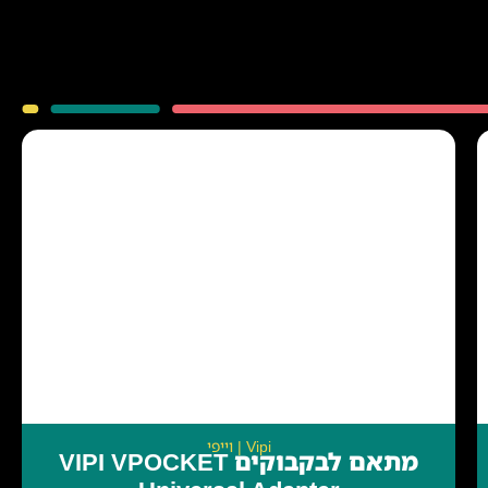
Vipi | וייפי
מתאם לבקבוקים VIPI VPOCKET