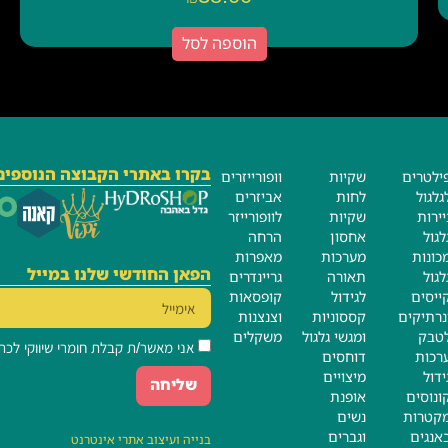
הוספה לסל
בקרו באתרי הקבוצה הנוספים
ילטרים
שקיות
וופורייזרים
גלגול
לחות
אביזרים
יירות
שקיות
לוופורייזר
לגול
אחסון
הרחה
כונות
מערכות
מאפרות
הפאן החודשי שלנו במייל
לגול
תאורה
גריינדרים
ייסים
לגידול
קופסאות
נרתיקים
קססוניות
וצנצנות
טבק
ומגשי גלגול
משקלים
אני מאשר/ת קבלת חומרי שיווקי לכת
רכות
דוחסים
ידול
מיצויים
שליחה
ונוסים
אופנת
קטרות
נשים
אנגים
וגברים
בנייה
ועיצוב אתרי אינטרנט