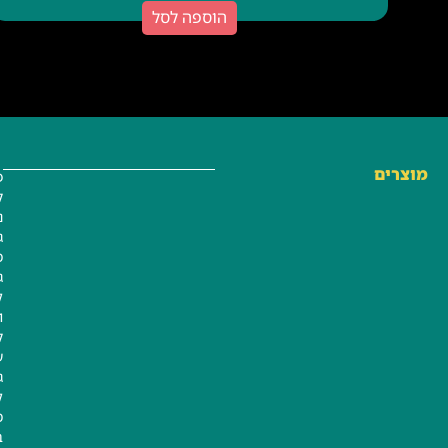
הוספה לסל
מוצרים
פ
ל
נ
ג
מ
ג
ק
ו
ל
ע
ג
ק
מ
ב