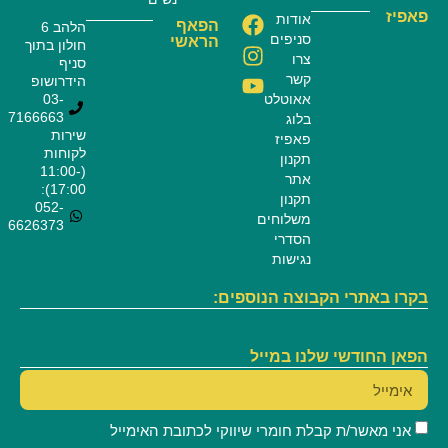
פאפיז
אודות
הפאף
הלהב 6
סניפים
הראשי
חולון בתוך
צרו
סניף
קשר
הידרושופ
אאוטלט
03-
7166663
בלוג
שירות
פאפיז
לקוחות
תקנון
(11:00-
אתר
17:00):
תקנון
052-
משלוחים
6626373
הסדרי
נגישות
בקרו באתרי הקבוצה הנוספים:
הפאן החודשי שלנו במייל
אני מאשר/ת קבלת חומרי שיווקי לכתובת האימייל