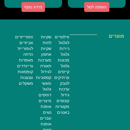
הוספה לסל
מידע נוסף
מוצרים
פילטרים
שקיות
וופורייזרים
לגלגול
לחות
אביזרים
ניירות
שקיות
לוופורייזר
גלגול
אחסון
הרחה
מכונות
מערכות
מאפרות
גלגול
תאורה
גריינדרים
קייסים
לגידול
קופסאות
ונרתיקים
קססוניות
וצנצנות
לטבק
ומגשי
משקלים
ערכות
גלגול
גידול
דוחסים
קונוסים
מיצויים
מקטרות
אופנת
באנגים
נשים
וגברים
אופנת
נשים