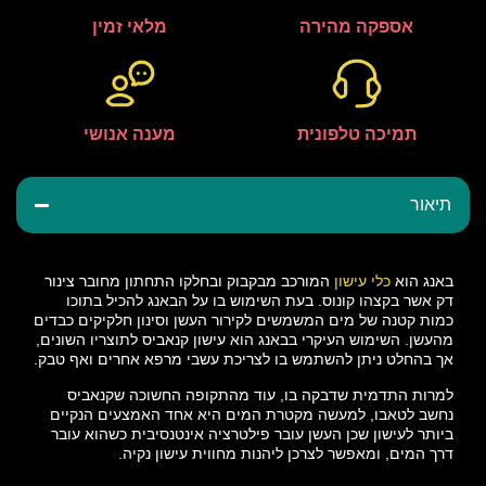
אספקה מהירה
מלאי זמין
תמיכה טלפונית
מענה אנושי
תיאור
באנג הוא
כלי עישון
המורכב מבקבוק ובחלקו התחתון מחובר צינור
דק אשר בקצהו קונוס. בעת השימוש בו על הבאנג להכיל בתוכו
כמות קטנה של מים המשמשים לקירור העשן וסינון חלקיקים כבדים
מהעשן. השימוש העיקרי בבאנג הוא עישון קנאביס לתוצריו השונים,
אך בהחלט ניתן להשתמש בו לצריכת עשבי מרפא אחרים ואף טבק.
למרות התדמית שדבקה בו, עוד מהתקופה החשוכה שקנאביס
נחשב לטאבו, למעשה מקטרת המים היא אחד האמצעים הנקיים
ביותר לעישון שכן העשן עובר פילטרציה אינטנסיבית כשהוא עובר
דרך המים, ומאפשר לצרכן ליהנות מחווית עישון נקיה.