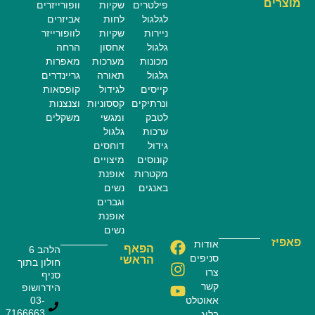
מוצרים
פילטרים
שקיות
וופורייזרים
לגלגול
לחות
אביזרים
ניירות
שקיות
לוופורייזר
גלגול
אחסון
הרחה
מכונות
מערכות
מאפרות
גלגול
תאורה
גריינדרים
קייסים
לגידול
קופסאות
ונרתיקים
קססוניות
וצנצנות
לטבק
ומגשי
משקלים
ערכות
גלגול
גידול
דוחסים
קונוסים
מיצויים
מקטרות
אופנת
באנגים
נשים
וגברים
אופנת
נשים
פאפיז
אודות
הפאף
הלהב 6
סניפים
הראשי
חולון בתוך
צרו
סניף
קשר
הידרושופ
אאוטלט
03-
7166663
בלוג