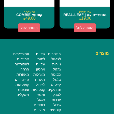
גריינדרים
גריינדרים
מספריים עט | REAL-LEAF
קופסא COMBIE
49.00
19.00
₪
₪
הוספה לסל
הוספה לסל
מוצרים
פילטרים
שקיות
וופורייזרים
לגלגול
לחות
אביזרים
ניירות
שקיות
לוופורייזר
גלגול
אחסון
הרחה
מכונות
מערכות
מאפרות
גלגול
תאורה
גריינדרים
קייסים
לגידול
קופסאות
ונרתיקים
קססוניות
וצנצנות
לטבק
ומגשי
משקלים
ערכות
גלגול
גידול
דוחסים
קונוסים
מיצויים