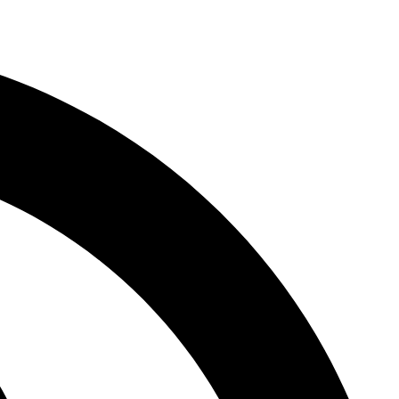
לג
תוכן