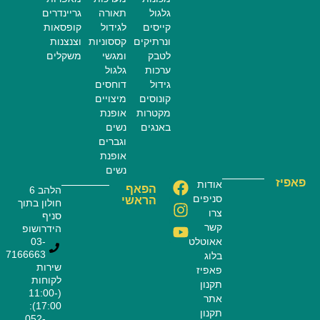
גלגול
תאורה
גריינדרים
קייסים
לגידול
קופסאות
ונרתיקים
קססוניות
וצנצנות
לטבק
ומגשי
משקלים
ערכות
גלגול
גידול
דוחסים
קונוסים
מיצויים
מקטרות
אופנת
באנגים
נשים
וגברים
אופנת
נשים
פאפיז
אודות
הפאף
הלהב 6
סניפים
הראשי
חולון בתוך
צרו
סניף
קשר
הידרושופ
אאוטלט
03-
7166663
בלוג
שירות
פאפיז
לקוחות
תקנון
(11:00-
אתר
17:00):
תקנון
052-