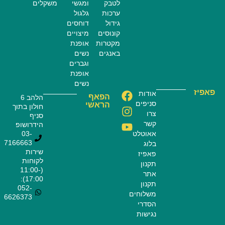
לטבק
ומגשי
משקלים
ערכות
גלגול
גידול
דוחסים
קונוסים
מיצויים
מקטרות
אופנת
באנגים
נשים
וגברים
אופנת
נשים
פאפיז
אודות
הפאף
הלהב 6
סניפים
הראשי
חולון בתוך
צרו
סניף
קשר
הידרושופ
אאוטלט
03-
7166663
בלוג
שירות
פאפיז
לקוחות
תקנון
(11:00-
אתר
17:00):
תקנון
052-
משלוחים
6626373
הסדרי
נגישות