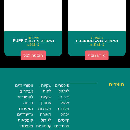
מאפרות
מאפרות
מאפרה צמיג מסתובבת
מאפרה מתכת PUFFIZ
8.00
35.00
₪
₪
מידע נוסף
הוספה לסל
מוצרים
פילטרים
שקיות
וופורייזרים
לגלגול
לחות
אביזרים
ניירות
שקיות
לוופורייזר
גלגול
אחסון
הרחה
מכונות
מערכות
מאפרות
גלגול
תאורה
גריינדרים
קייסים
לגידול
קופסאות
ונרתיקים
קססוניות
וצנצנות