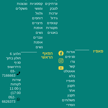
ונרתיקים
קססוניות
וצנצנות
לטבק
ומגשי
משקלים
ערכות
גלגול
גידול
דוחסים
קונוסים
מיצויים
מקטרות
אופנת
באנגים
נשים
וגברים
אופנת
נשים
פאפיז
אודות
הפאף
הלהב 6
סניפים
הראשי
חולון בתוך
צרו
סניף
קשר
הידרושופ
אאוטלט
03-
7166663
בלוג
שירות
פאפיז
לקוחות
תקנון
(11:00-
אתר
17:00):
תקנון
052-
משלוחים
6626373
הסדרי