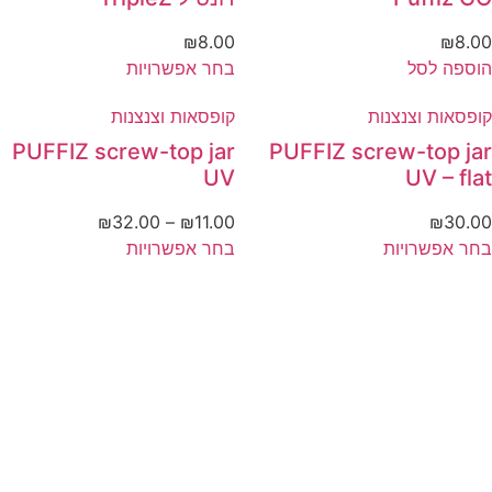
₪
8.00
₪
למוצר
ה לסל
בחר אפשרויות
זה
ות וצנצנות
קופסאות וצנצנות
יש
מספר
PUFFIZ screw-top jar
PUFFIZ screw-top
סוגים.
UV
UV – 
ניתן
טווח
₪
32.00
–
₪
11.00
₪
3
לבחור
למוצר
למוצר
מחירים:
פשרויות
בחר אפשרויות
את
זה
זה
האפשרויות
יש
יש
עד
בעמוד
מספר
מספר
המוצר
סוגים.
סוגים.
ניתן
ניתן
לבחור
לבחור
את
את
האפשרויות
האפשרויות
בעמוד
בעמוד