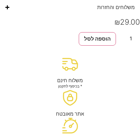
וחים והחזרות
₪
29
הוספה לסל
ן
ן
ם
P
משלוח חינם
* בכיפוף לתקנון
אתר מאובטח