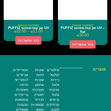
קופסאות וצנצנות
קופסאות וצנצנות
PUFFIZ screw-top jar UV
PUFFIZ screw-top jar UV –
32.00
–
11.00
₪
₪
flat
30.00
₪
בחר אפשרויות
בחר אפשרויות
מוצרים
פילטרים
שקיות
וופורייזרים
לגלגול
לחות
אביזרים
ניירות
שקיות
לוופורייזר
גלגול
אחסון
הרחה
מכונות
מערכות
מאפרות
גלגול
תאורה
גריינדרים
קייסים
לגידול
קופסאות
ונרתיקים
קססוניות
וצנצנות
לטבק
ומגשי
משקלים