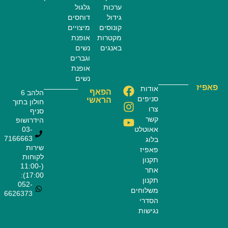
ערכות
גלגול
גידול
דוחסים
קונוסים
מיצויים
מקטרות
אופנת
באנגים
נשים
וגברים
אופנת
נשים
פאפיז
אודות
הפאף
הלהב 6
סניפים
הראשי
חולון בתוך
צרו
סניף
קשר
הידרושופ
אאוטלט
03-
7166663
בלוג
שירות
פאפיז
לקוחות
תקנון
(11:00-
אתר
17:00):
תקנון
052-
משלוחים
6626373
הסדרי
נגישות