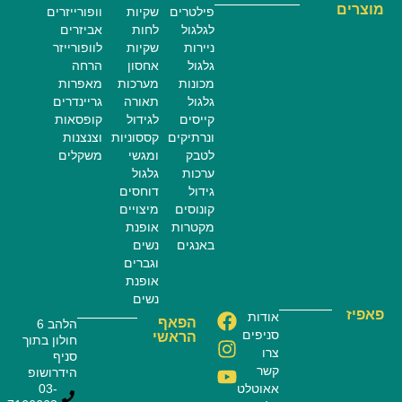
מוצרים
פילטרים
שקיות
וופורייזרים
לגלגול
לחות
אביזרים
ניירות
שקיות
לוופורייזר
גלגול
אחסון
הרחה
מכונות
מערכות
מאפרות
גלגול
תאורה
גריינדרים
קייסים
לגידול
קופסאות
ונרתיקים
קססוניות
וצנצנות
לטבק
ומגשי
משקלים
ערכות
גלגול
גידול
דוחסים
קונוסים
מיצויים
מקטרות
אופנת
באנגים
נשים
וגברים
אופנת
נשים
פאפיז
אודות
הפאף
הלהב 6
סניפים
הראשי
חולון בתוך
צרו
סניף
קשר
הידרושופ
אאוטלט
03-