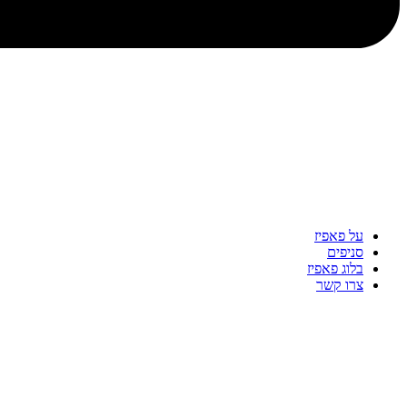
על פאפיז
סניפים
בלוג פאפיז
צרו קשר