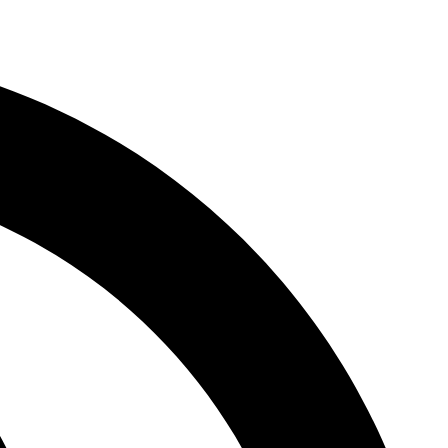
דלג
לתוכן