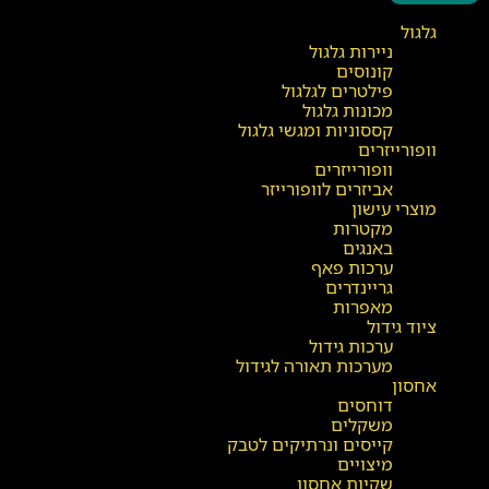
גלגול
ניירות גלגול
קונוסים
פילטרים לגלגול
מכונות גלגול
קססוניות ומגשי גלגול
וופורייזרים
וופורייזרים
אביזרים לוופורייזר
מוצרי עישון
מקטרות
באנגים
ערכות פאף
גריינדרים
מאפרות
ציוד גידול
ערכות גידול
מערכות תאורה לגידול
אחסון
דוחסים
משקלים
קייסים ונרתיקים לטבק
מיצויים
שקיות אחסון