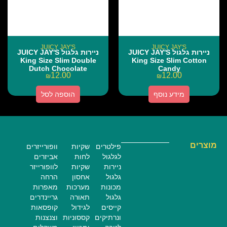
JUICY JAY'S
JUICY JAY'S
ניירות גלגול JUICY JAY'S
ניירות גלגול JUICY JAY'S
King Size Slim Double
King Size Slim Cotton
Dutch Chocolate
Candy
12.00
12.00
₪
₪
מידע נוסף
הוספה לסל
מוצרים
פילטרים
שקיות
וופורייזרים
לגלגול
לחות
אביזרים
ניירות
שקיות
לוופורייזר
גלגול
אחסון
הרחה
מכונות
מערכות
מאפרות
גלגול
תאורה
גריינדרים
קייסים
לגידול
קופסאות
ונרתיקים
קססוניות
וצנצנות