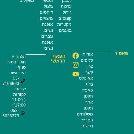
לטבק
ומגשי
משקלים
ערכות
גלגול
גידול
דוחסים
קונוסים
מיצויים
מקטרות
אופנת
באנגים
נשים
וגברים
אופנת
נשים
פאפיז
אודות
הפאף
הלהב 6
סניפים
הראשי
חולון בתוך
צרו
סניף
קשר
הידרושופ
אאוטלט
03-
7166663
בלוג
שירות
פאפיז
לקוחות
תקנון
(11:00-
אתר
17:00):
תקנון
052-
משלוחים
6626373
הסדרי
נגישות