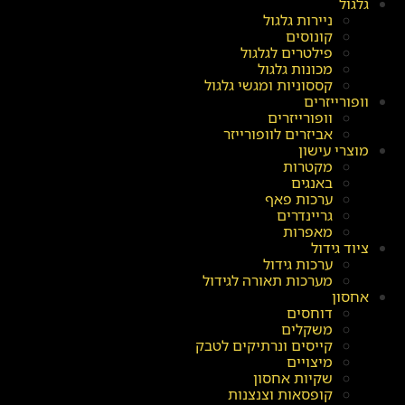
גלגול
ניירות גלגול
קונוסים
פילטרים לגלגול
מכונות גלגול
קססוניות ומגשי גלגול
וופורייזרים
וופורייזרים
אביזרים לוופורייזר
מוצרי עישון
מקטרות
באנגים
ערכות פאף
גריינדרים
מאפרות
ציוד גידול
ערכות גידול
מערכות תאורה לגידול
אחסון
דוחסים
משקלים
קייסים ונרתיקים לטבק
מיצויים
שקיות אחסון
קופסאות וצנצנות