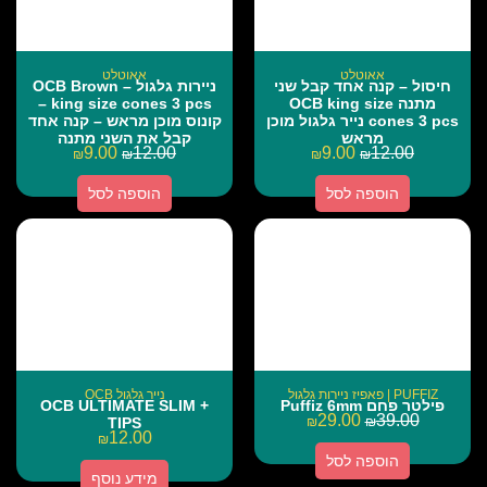
אאוטלט
אאוטלט
חיסול – קנה אחד קבל שני
ניירות גלגול – OCB Brown
מתנה OCB king size
king size cones 3 pcs –
cones 3 pcs נייר גלגול מוכן
קונוס מוכן מראש – קנה אחד
מראש
קבל את השני מתנה
9.00
12.00
9.00
12.00
₪
₪
₪
₪
הוספה לסל
הוספה לסל
PUFFIZ | פאפיז ניירות גלגול
נייר גלגול OCB
פילטר פחם Puffiz 6mm
OCB ULTIMATE SLIM +
29.00
39.00
TIPS
₪
₪
12.00
₪
הוספה לסל
מידע נוסף