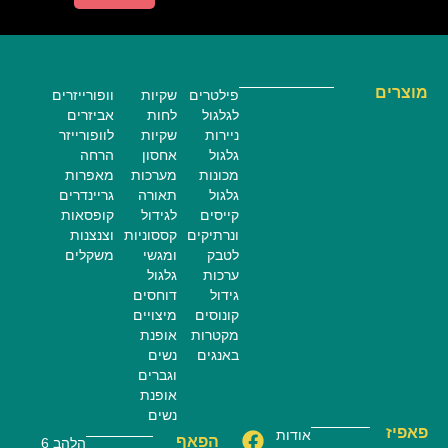
מוצרים
פילטרים
שקיות
וופורייזרים
לגלגול
לחות
אביזרים
ניירות
שקיות
לוופורייזר
גלגול
אחסון
הרחה
מכונות
מערכות
מאפרות
גלגול
תאורה
גריינדרים
קייסים
לגידול
קופסאות
ונרתיקים
קססוניות
וצנצנות
לטבק
ומגשי
משקלים
ערכות
גלגול
גידול
דוחסים
קונוסים
מיצויים
מקטרות
אופנת
באנגים
נשים
וגברים
אופנת
נשים
פאפיז
אודות
הפאף
הלהב 6