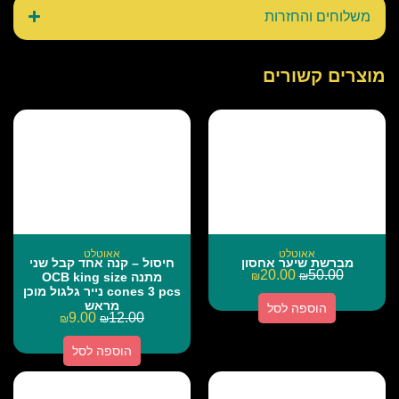
משלוחים והחזרות
מוצרים קשורים
אאוטלט
אאוטלט
מברשת שיער אחסון
חיסול – קנה אחד קבל שני
20.00
50.00
₪
₪
מתנה OCB king size
cones 3 pcs נייר גלגול מוכן
מראש
הוספה לסל
9.00
12.00
₪
₪
הוספה לסל