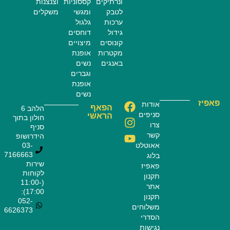
ונרתיקים
קססוניות
וצנצנות
לטבק
ומגשי
משקלים
ערכות
גלגול
גידול
דוחסים
קונוסים
מיצויים
מקטרות
אופנת
באנגים
נשים
וגברים
אופנת
נשים
פאפיז
אודות
הפאף
הלהב 6
סניפים
הראשי
חולון בתוך
צרו
סניף
קשר
הידרושופ
אאוטלט
03-
7166663
בלוג
שירות
פאפיז
לקוחות
תקנון
(11:00-
אתר
17:00):
תקנון
052-
משלוחים
6626373
הסדרי
נגישות