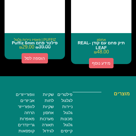
אחסון
PUFFIZ | פאפיז ניירות גלגול
תיק פחם עם קודן REAL-
פילטר פחם Puffiz 6mm
29.00
39.00
₪
₪
LEAF
48.00
₪
הוספה לסל
מידע נוסף
מוצרים
פילטרים
שקיות
וופורייזרים
לגלגול
לחות
אביזרים
ניירות
שקיות
לוופורייזר
גלגול
אחסון
הרחה
מכונות
מערכות
מאפרות
גלגול
תאורה
גריינדרים
קייסים
לגידול
קופסאות