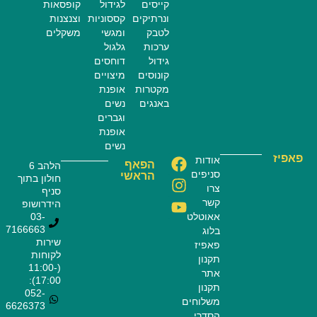
קייסים
לגידול
קופסאות
ונרתיקים
קססוניות
וצנצנות
לטבק
ומגשי
משקלים
ערכות
גלגול
גידול
דוחסים
קונוסים
מיצויים
מקטרות
אופנת
באנגים
נשים
וגברים
אופנת
נשים
פאפיז
אודות
הפאף
הלהב 6
סניפים
הראשי
חולון בתוך
צרו
סניף
קשר
הידרושופ
אאוטלט
03-
7166663
בלוג
שירות
פאפיז
לקוחות
תקנון
(11:00-
אתר
17:00):
תקנון
052-
משלוחים
6626373
הסדרי