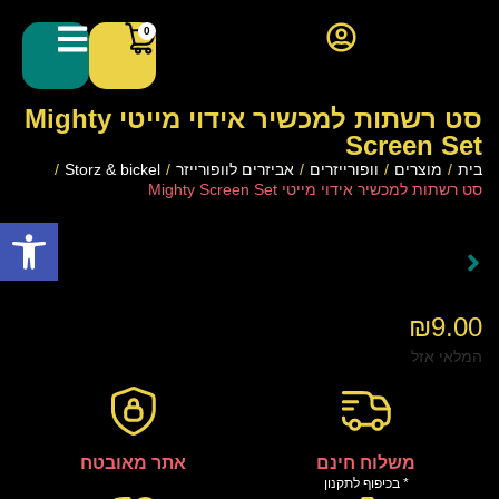
0
סט רשתות למכשיר אידוי מייטי Mighty
Screen Set
בית
/
מוצרים
/
וופורייזרים
/
אביזרים לוופורייזר
/
Storz & bickel
/
סט רשתות למכשיר אידוי מייטי Mighty Screen Set
פתח סרגל
₪
9.00
המלאי אזל
משלוח חינם
אתר מאובטח
* בכיפוף לתקנון