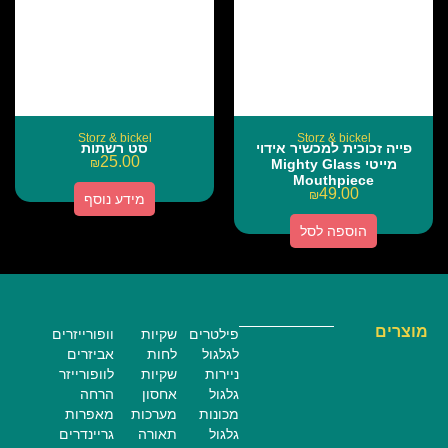
Storz & bickel
Storz & bickel
פייה זכוכית למכשיר אידוי
סט רשתות
25.00
מייטי Mighty Glass
₪
Mouthpiece
49.00
₪
מידע נוסף
הוספה לסל
מוצרים
פילטרים
שקיות
וופורייזרים
לגלגול
לחות
אביזרים
ניירות
שקיות
לוופורייזר
גלגול
אחסון
הרחה
מכונות
מערכות
מאפרות
גלגול
תאורה
גריינדרים