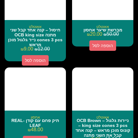
אאוטלט
אאוטלט
מברשת שיער אחסון
חיסול – קנה אחד קבל שני
20.00
50.00
₪
₪
מתנה OCB king size
cones 3 pcs נייר גלגול מוכן
מראש
הוספה לסל
9.00
12.00
₪
₪
הוספה לסל
אאוטלט
אחסון
ניירות גלגול – OCB Brown
תיק פחם עם קודן REAL-
LEAF
king size cones 3 pcs –
48.00
קונוס מוכן מראש – קנה אחד
₪
קבל את השני מתנה