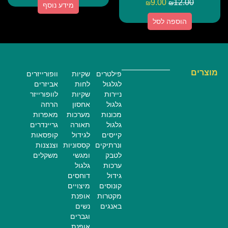
9.00
12.00
₪
₪
מידע נוסף
הוספה לסל
מוצרים
פילטרים
שקיות
וופורייזרים
לגלגול
לחות
אביזרים
ניירות
שקיות
לוופורייזר
גלגול
אחסון
הרחה
מכונות
מערכות
מאפרות
גלגול
תאורה
גריינדרים
קייסים
לגידול
קופסאות
ונרתיקים
קססוניות
וצנצנות
לטבק
ומגשי
משקלים
ערכות
גלגול
גידול
דוחסים
קונוסים
מיצויים
מקטרות
אופנת
באנגים
נשים
וגברים
אופנת