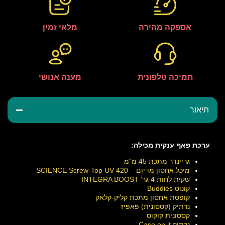
אספקה מהירה
מלאי זמין
תמיכה טלפונית
מענה אנושי
תיאור
ערכת פאף ענקית מכילה:
גריינדר מתכת 45 מ"מ
מיכל אחסון מדיום – 420 SCIENCE Screw-Top UV
שקית לחות 4 גר' INTEGRA BOOST
קונוס Buddies
קופסת אחסון מתכת קליק-קלאק
נרתיק (קססונית) פאפיז
קססונית קוקוס
נרתיק Case on it