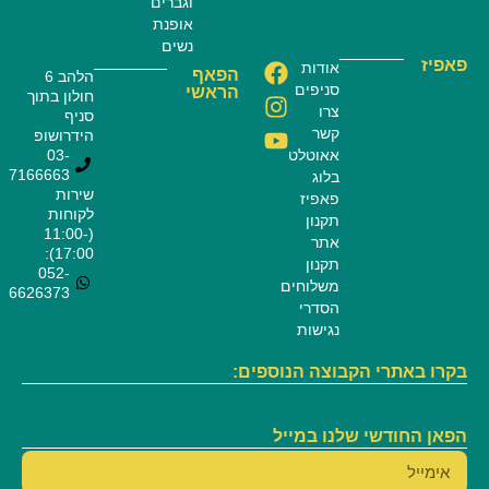
וגברים
אופנת
נשים
פאפיז
אודות
הפאף
הלהב 6
סניפים
הראשי
חולון בתוך
צרו
סניף
קשר
הידרושופ
אאוטלט
03-
7166663
בלוג
שירות
פאפיז
לקוחות
תקנון
(11:00-
אתר
17:00):
תקנון
052-
משלוחים
6626373
הסדרי
נגישות
בקרו באתרי הקבוצה הנוספים:
הפאן החודשי שלנו במייל