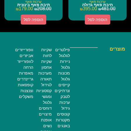
ערכות פאף
ערכות פאף
תיבת פאף גדולה
תיבת פאף בינונית
179.00
208.00
395.00
481.00
₪
₪
₪
₪
הוספה לסל
הוספה לסל
מוצרים
פילטרים
שקיות
וופורייזרים
לגלגול
לחות
אביזרים
ניירות
שקיות
לוופורייזר
גלגול
אחסון
הרחה
מכונות
מערכות
מאפרות
גלגול
תאורה
גריינדרים
קייסים
לגידול
קופסאות
ונרתיקים
קססוניות
וצנצנות
לטבק
ומגשי
משקלים
ערכות
גלגול
גידול
דוחסים
קונוסים
מיצויים
מקטרות
אופנת
באנגים
נשים