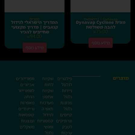
Dynavap | דיינאוואפ
ספרים
מצית Dynavap Cyclone
המדריך הישראלי לגידול
להבה משולשת
קנאביס | מדריך מקצועי
75.00
שחייבים להכיר
₪
94.00
₪
מידע נוסף
מידע נוסף
מוצרים
פילטרים
שקיות
וופורייזרים
לגלגול
לחות
אביזרים
ניירות
שקיות
לוופורייזר
גלגול
אחסון
הרחה
מכונות
מערכות
מאפרות
גלגול
תאורה
גריינדרים
קייסים
לגידול
קופסאות
ונרתיקים
קססוניות
וצנצנות
לטבק
ומגשי
משקלים
ערכות
גלגול