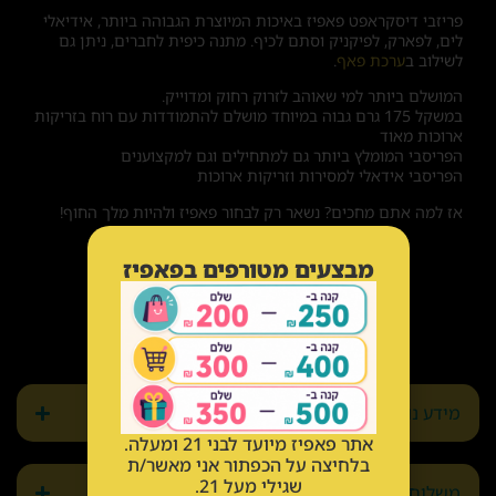
פריזבי דיסקראפט פאפיז באיכות המיוצרת הגבוהה ביותר, אידיאלי
לים, לפארק, לפיקניק וסתם לכיף. מתנה כיפית לחברים, ניתן גם
לשילוב ב
ערכת פאף
.
המושלם ביותר למי שאוהב לזרוק רחוק ומדוייק.
במשקל 175 גרם גבוה במיוחד מושלם להתמודדות עם רוח בזריקות
ארוכות מאוד
הפריסבי המומלץ ביותר גם למתחילים וגם למקצוענים
הפריסבי אידאלי למסירות וזריקות ארוכות
אז למה אתם מחכים? נשאר רק לבחור פאפיז ולהיות מלך החוף!
מבצעים מטורפים בפאפיז
מידע נוסף
אתר פאפיז מיועד לבני 21 ומעלה.
בלחיצה על הכפתור אני מאשר/ת
שגילי מעל 21.
משלוחים והחזרות