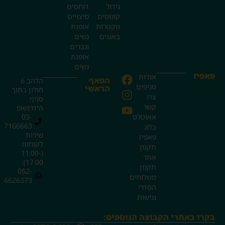
גידול
דוחסים
קונוסים
מיצויים
מקטרות
אופנת
באנגים
נשים
וגברים
אופנת
נשים
פאפיז
אודות
הפאף
הלהב 6
סניפים
הראשי
חולון בתוך
צרו
סניף
קשר
הידרושופ
אאוטלט
03-
7166663
בלוג
שירות
פאפיז
לקוחות
תקנון
(11:00-
אתר
17:00):
תקנון
052-
משלוחים
6626373
הסדרי
נגישות
בקרו באתרי הקבוצה הנוספים: