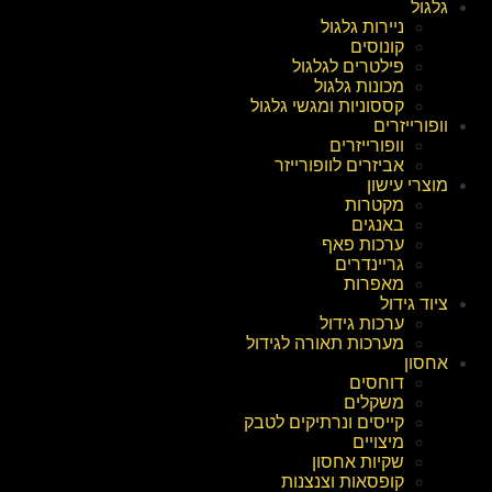
גלגול
ניירות גלגול
קונוסים
פילטרים לגלגול
מכונות גלגול
קססוניות ומגשי גלגול
וופורייזרים
וופורייזרים
אביזרים לוופורייזר
מוצרי עישון
מקטרות
באנגים
ערכות פאף
גריינדרים
מאפרות
ציוד גידול
ערכות גידול
מערכות תאורה לגידול
אחסון
דוחסים
משקלים
קייסים ונרתיקים לטבק
מיצויים
שקיות אחסון
קופסאות וצנצנות