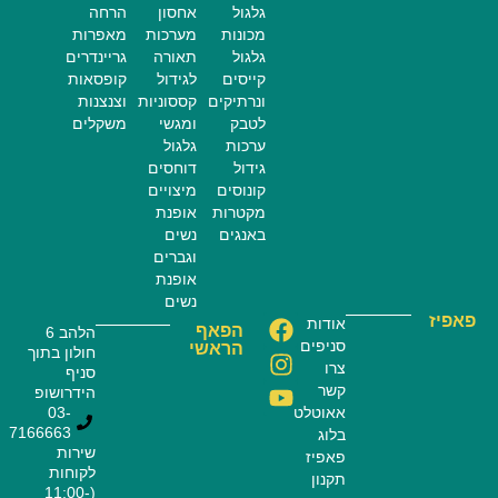
גלגול
אחסון
הרחה
מכונות
מערכות
מאפרות
גלגול
תאורה
גריינדרים
קייסים
לגידול
קופסאות
ונרתיקים
קססוניות
וצנצנות
לטבק
ומגשי
משקלים
ערכות
גלגול
גידול
דוחסים
קונוסים
מיצויים
מקטרות
אופנת
באנגים
נשים
וגברים
אופנת
נשים
פאפיז
אודות
הפאף
הלהב 6
סניפים
הראשי
חולון בתוך
צרו
סניף
קשר
הידרושופ
אאוטלט
03-
7166663
בלוג
שירות
פאפיז
לקוחות
תקנון
(11:00-