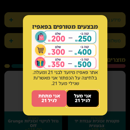
מידע נוסף
מבצעים מטורפים בפאפיז
משלוחים והחזרות
מוצרים קשורים
אתר פאפיז מיועד לבני 21 ומעלה.
בלחיצה על הכפתור אני מאשר/ת
שגילי מעל 21.
אני מעל
אני מתחת
לגיל 21
לגיל 21
מקטרות
באנגים
מקטרת זכוכית עבודת יד
נוזל לניקוי זכוכיות Grunge
צבעונית
Off
115.00
195.00