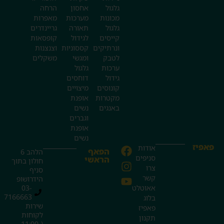
גלגול
אחסון
הרחה
מכונות
מערכות
מאפרות
גלגול
תאורה
גריינדרים
קייסים
לגידול
קופסאות
ונרתיקים
קססוניות
וצנצנות
לטבק
ומגשי
משקלים
ערכות
גלגול
גידול
דוחסים
קונוסים
מיצויים
מקטרות
אופנת
באנגים
נשים
וגברים
אופנת
נשים
פאפיז
אודות
הפאף
הלהב 6
סניפים
הראשי
חולון בתוך
צרו
סניף
קשר
הידרושופ
אאוטלט
03-
7166663
בלוג
שירות
פאפיז
לקוחות
תקנון
(11:00-