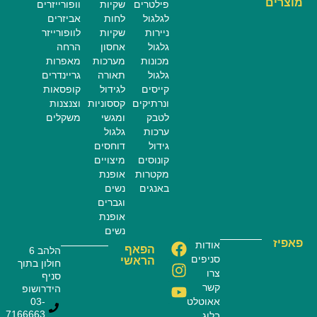
מוצרים
פילטרים
שקיות
וופורייזרים
לגלגול
לחות
אביזרים
ניירות
שקיות
לוופורייזר
גלגול
אחסון
הרחה
מכונות
מערכות
מאפרות
גלגול
תאורה
גריינדרים
קייסים
לגידול
קופסאות
ונרתיקים
קססוניות
וצנצנות
לטבק
ומגשי
משקלים
ערכות
גלגול
גידול
דוחסים
קונוסים
מיצויים
מקטרות
אופנת
באנגים
נשים
וגברים
אופנת
נשים
פאפיז
אודות
הפאף
הלהב 6
סניפים
הראשי
חולון בתוך
צרו
סניף
קשר
הידרושופ
אאוטלט
03-
7166663
בלוג