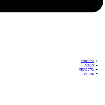
על פאפיז
סניפים
בלוג פאפיז
צרו קשר