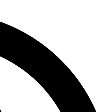
דלג
לתוכן