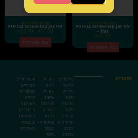
קופסאות וצנצנות
קופסאות וצנצנות
PUFFIZ screw-top jar UV
PUFFIZ screw-top jar UV
32.00
–
11.00
– flat
₪
₪
30.00
₪
בחר אפשרויות
בחר אפשרויות
מוצרים
פילטרים
שקיות
וופורייזרים
לגלגול
לחות
אביזרים
ניירות
שקיות
לוופורייזר
גלגול
אחסון
הרחה
מכונות
מערכות
מאפרות
גלגול
תאורה
גריינדרים
קייסים
לגידול
קופסאות
ונרתיקים
קססוניות
וצנצנות
לטבק
ומגשי
משקלים
ערכות
גלגול