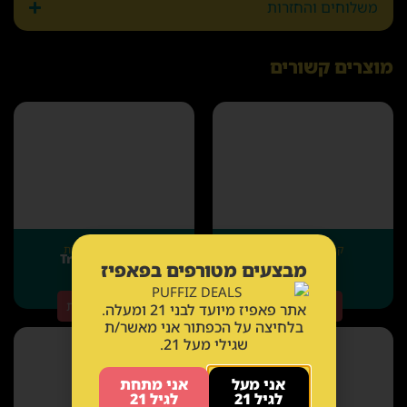
משלוחים והחזרות
מוצרים קשורים
קופסאות וצנצנות
קופסאות וצנצנות
Puffiz GO
ז'ונטיל TripleZ
מבצעים מטורפים בפאפיז
8.00
8.00
₪
₪
הוספה לסל
בחר אפשרויות
אתר פאפיז מיועד לבני 21 ומעלה.
בלחיצה על הכפתור אני מאשר/ת
שגילי מעל 21.
אני מעל
אני מתחת
לגיל 21
לגיל 21