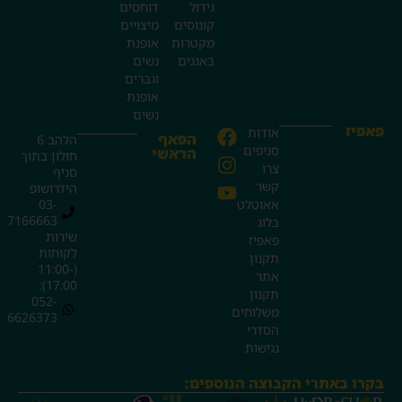
גידול
דוחסים
קונוסים
מיצויים
מקטרות
אופנת
באנגים
נשים
וגברים
אופנת
נשים
פאפיז
אודות
הפאף
הלהב 6
סניפים
הראשי
חולון בתוך
צרו
סניף
קשר
הידרושופ
אאוטלט
03-
7166663
בלוג
שירות
פאפיז
לקוחות
תקנון
(11:00-
אתר
17:00):
תקנון
052-
משלוחים
6626373
הסדרי
נגישות
בקרו באתרי הקבוצה הנוספים: