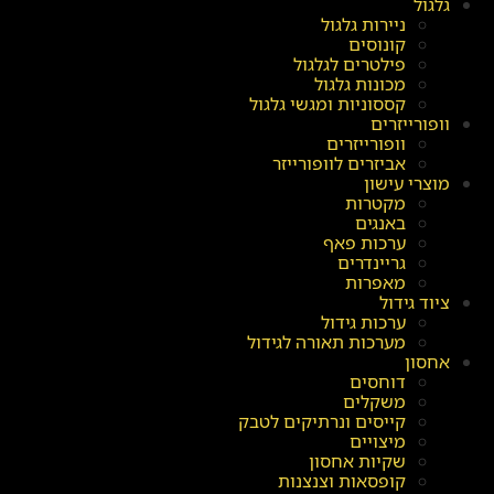
גלגול
ניירות גלגול
קונוסים
פילטרים לגלגול
מכונות גלגול
קססוניות ומגשי גלגול
וופורייזרים
וופורייזרים
אביזרים לוופורייזר
מוצרי עישון
מקטרות
באנגים
ערכות פאף
גריינדרים
מאפרות
ציוד גידול
ערכות גידול
מערכות תאורה לגידול
אחסון
דוחסים
משקלים
קייסים ונרתיקים לטבק
מיצויים
שקיות אחסון
קופסאות וצנצנות