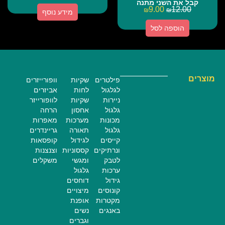
קבל את השני מתנה
9.00
12.00
₪
₪
מידע נוסף
הוספה לסל
מוצרים
פילטרים
שקיות
וופורייזרים
לגלגול
לחות
אביזרים
ניירות
שקיות
לוופורייזר
גלגול
אחסון
הרחה
מכונות
מערכות
מאפרות
גלגול
תאורה
גריינדרים
קייסים
לגידול
קופסאות
ונרתיקים
קססוניות
וצנצנות
לטבק
ומגשי
משקלים
ערכות
גלגול
גידול
דוחסים
קונוסים
מיצויים
מקטרות
אופנת
באנגים
נשים
וגברים