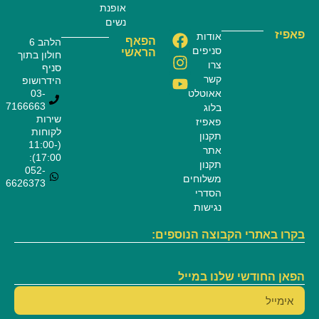
אופנת
נשים
פאפיז
אודות
הפאף
הלהב 6
סניפים
הראשי
חולון בתוך
צרו
סניף
קשר
הידרושופ
אאוטלט
03-
7166663
בלוג
שירות
פאפיז
לקוחות
תקנון
(11:00-
אתר
17:00):
תקנון
052-
משלוחים
6626373
הסדרי
נגישות
בקרו באתרי הקבוצה הנוספים:
הפאן החודשי שלנו במייל