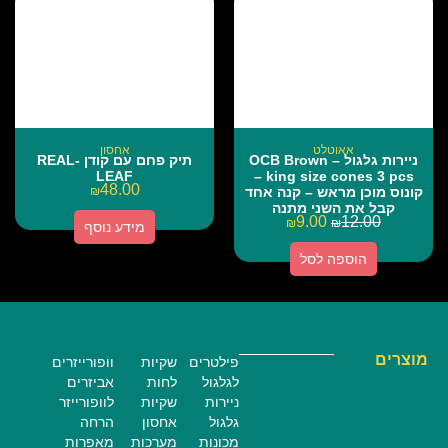
אאוטלט
אחסון
ניירות גלגול – OCB Brown
תיק פחם עם קודן REAL-
LEAF
king size cones 3 pcs –
48.00
קונוס מוכן מראש – קנה אחד
₪
קבל את השני מתנה
9.00
12.00
₪
₪
מידע נוסף
הוספה לסל
מוצרים
פילטרים
שקיות
וופורייזרים
לגלגול
לחות
אביזרים
ניירות
שקיות
לוופורייזר
גלגול
אחסון
הרחה
מכונות
מערכות
מאפרות