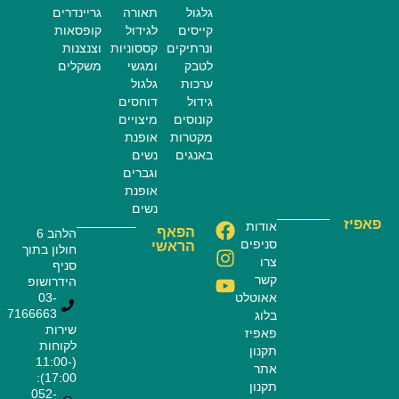
גלגול
תאורה
גריינדרים
קייסים
לגידול
קופסאות
ונרתיקים
קססוניות
וצנצנות
לטבק
ומגשי
משקלים
ערכות
גלגול
גידול
דוחסים
קונוסים
מיצויים
מקטרות
אופנת
באנגים
נשים
וגברים
אופנת
נשים
פאפיז
אודות
הפאף
הלהב 6
סניפים
הראשי
חולון בתוך
צרו
סניף
קשר
הידרושופ
אאוטלט
03-
7166663
בלוג
שירות
פאפיז
לקוחות
תקנון
(11:00-
אתר
17:00):
תקנון
052-