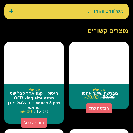
משלוחים והחזרות
מוצרים קשורים
אאוטלט
אאוטלט
מברשת שיער אחסון
חיסול – קנה אחד קבל שני
20.00
50.00
₪
₪
מתנה OCB king size
cones 3 pcs נייר גלגול מוכן
מראש
הוספה לסל
9.00
12.00
₪
₪
הוספה לסל